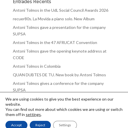
Entrades Recents
Antoni Tolmos in the UdL Social Council Awards 2026
recuer80s. La Movida a piano solo. New Album
Antoni Tolmos gave a presentation for the company
SUPSA
Antoni Tolmos in the 47 AFRUCAT Convention
Antoni Tolmos gave the opening keynote address at
CODE
Antoni Tolmos in Colombia
QUAN DUBTES DE TU. New book by Antoni Tolmos
Antoni Tolmos gives a conference for the company
SUPSA
We are using cookies to give you the best experience on our
website.
You can find out more about which cookies we are using or switch
them off in
settings
.
Accept
Reject
Settings
© Antoni Tolmos 2026 | Developed by
communikt!