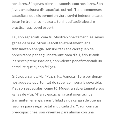
nosaltres. Són joves plens de somnis, com nosaltres. Són
joves amb alguna discapacitat, qui no?. Tenen immenses
capacitats que els permeten viure sovint independitzats,
tocar instruments musicals, tenir dedicació laboral o
practicar qualsevol esport.
I sí, són especials, com tu. Mostren obertament les seves
ganes de viure. Miren i escolten atentament, ens
transmeten energia, sensibilitat i ens carreguen de
bones raons per seguir batallant cada dia. I, àdhuc amb
les seves preocupacions, són valents per afirmar amb un
somriure que sí, són feliços.
Gràcies a Sandy, Mari Paz, Erika, Vanesa i Tere per donar-
nos aquesta oportunitat de saber com sona la seva vida.
Y sí, son especiales, como tú. Muestran abiertamente sus
ganas de vivir. Miran y escuchan atentamente, nos
transmiten energía, sensibilidad y nos cargan de buenas
razones para seguir batallando cada día. Y, aun con sus
preocupaciones, son valientes para afirmar con una