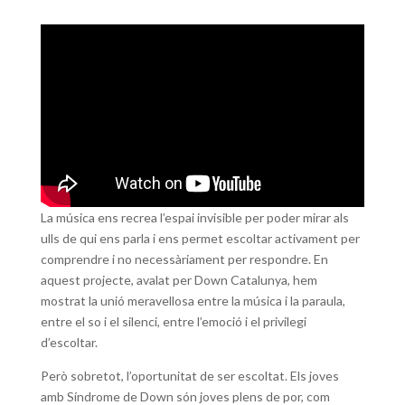
La música ens recrea l’espai invisible per poder mirar als
ulls de qui ens parla i ens permet escoltar activament per
comprendre i no necessàriament per respondre. En
aquest projecte, avalat per Down Catalunya, hem
mostrat la unió meravellosa entre la música i la paraula,
entre el so i el silenci, entre l’emoció i el privilegi
d’escoltar.
Però sobretot, l’oportunitat de ser escoltat. Els joves
amb Síndrome de Down són joves plens de por, com