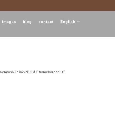
images
blog
contact
English
om/embed/2oJavkcB4UU" frameborder="0"