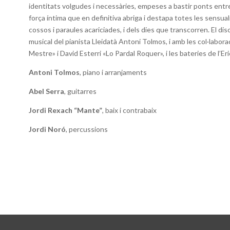
identitats volgudes i necessàries, empeses a bastir ponts entre el
força íntima que en definitiva abriga i destapa totes les sensual
cossos i paraules acariciades, i dels dies que transcorren. El di
musical del pianista Lleidatà Antoni Tolmos, i amb les col·laborac
Mestre» i David Esterri «Lo Pardal Roquer», i les bateries de l’Eri
Antoni Tolmos
, piano i arranjaments
Abel Serra
, guitarres
Jordi Rexach “Mante”
, baix i contrabaix
Jordi Noró
,
percussions