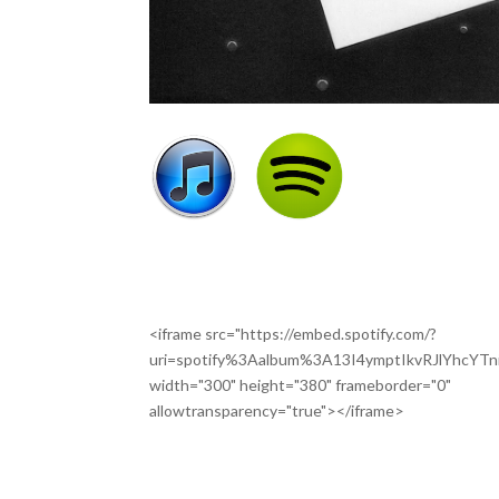
<iframe src="https://embed.spotify.com/?
uri=spotify%3Aalbum%3A13I4ymptIkvRJlYhcYTni
width="300" height="380" frameborder="0"
allowtransparency="true"></iframe>