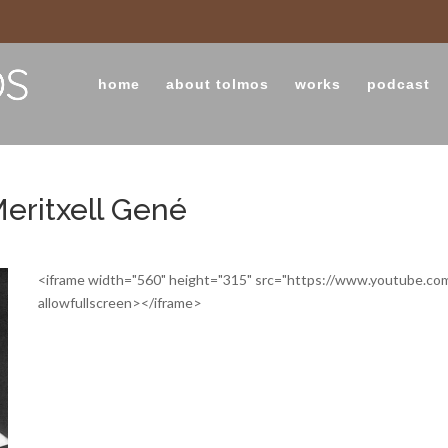
home
about tolmos
works
podcast
Meritxell Gené
<iframe width="560" height="315" src="https://www.youtube.c
allowfullscreen></iframe>