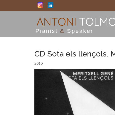
Pianist
&
Speaker
CD Sota els llençols. 
2010