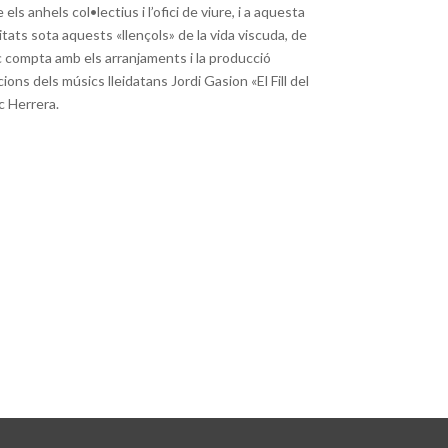
s anhels col•lectius i l’ofici de viure, i a aquesta
itats sota aquests «llençols» de la vida viscuda, de
sc compta amb els arranjaments i la producció
ions dels músics lleidatans Jordi Gasion «El Fill del
c Herrera.