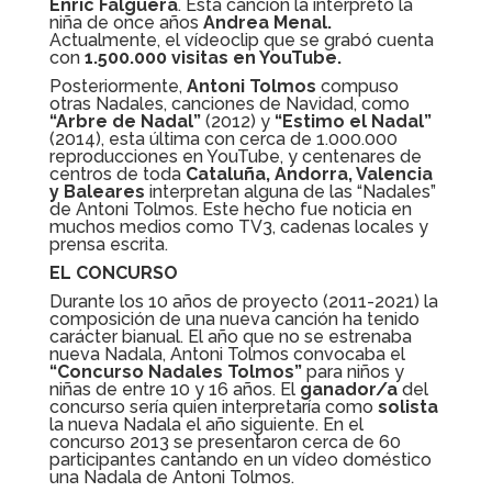
Enric Falguera
. Esta canción la interpretó la
niña de once años
Andrea Menal.
Actualmente, el vídeoclip que se grabó cuenta
con
1.500.000 visitas en YouTube.
Posteriormente,
Antoni Tolmos
compuso
otras Nadales, canciones de Navidad, como
“Arbre de Nadal”
(2012) y
“Estimo el Nadal”
(2014), esta última con cerca de 1.000.000
reproducciones en YouTube, y centenares de
centros de toda
Cataluña, Andorra, Valencia
y Baleares
interpretan alguna de las “Nadales”
de Antoni Tolmos. Este hecho fue noticia en
muchos medios como TV3, cadenas locales y
prensa escrita.
EL CONCURSO
Durante los 10 años de proyecto (2011-2021) la
composición de una nueva canción ha tenido
carácter bianual. El año que no se estrenaba
nueva Nadala, Antoni Tolmos convocaba el
“Concurso Nadales Tolmos”
para niños y
niñas de entre 10 y 16 años. El
ganador/a
del
concurso sería quien interpretaría como
solista
la nueva Nadala el año siguiente. En el
concurso 2013 se presentaron cerca de 60
participantes cantando en un vídeo doméstico
una Nadala de Antoni Tolmos.