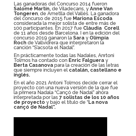
Las ganadoras del Concurso 2014 fueron
Salomé Martín,
de Viladecans, y
Anne Van
Tongeren
, de Ametlla del Vallés. La ganadora
del concurso de 2015 fue
Mariona Escoda
considerada la mejor solista de entre más de
100 participantes. En 2017 fue
Clàudia Corell
de 11 años desde Barcelona. I en la edición del
concurso 2019 ganaron la
Sara
y
Olímpia
Roch
de Vallvidrera que interpretaron la
canción “S’acsota el Nadal”.
En prácticamente todas las Nadales, Anrtoni
Tolmos ha contado con
Enric Falguera
y
Berta Casanova
para la creación de las letras
que siempre incluyen el
catalán, castellano e
inglés.
En el año 2021 Antoni Tolmos decide cerrar el
proyecto con una nueva versión de la que fue
la primera Nadala “Cançó de Nadal” ahora
interpretada por las
7 solistas de los 10 años
de proyecto
y bajo el título de “
La nova
cançó de Nadal”.