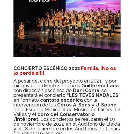
CONCIERTO ESCÉNICO 2022
Familia, ¡No os
lo perdáis!!!!
A pesar del cierre del proyecto en 2021, y por
iniciativa del director de coros
Guillermo Lana
con dirección escénica de
Dani Coma
, se
presentará el concierto
“LES TEVES NADALES”
en formato
cantata escénica
con la
intervención de los
Coros A-Sons
y
U-Sound
de la Escuela Municipal de Música de Llinars del
Vallès y el
coro del Conservatorio
l’Intèrpret
. Los conciertos se realizarán el 19
de noviembre de 2022 en el Auditorio de Lleida
y el 18 de diciembre en los Auditorios de Llinars
del Vallés y Granollers.