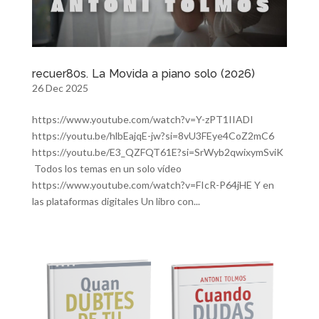
recuer80s. La Movida a piano solo (2026)
26 Dec 2025
https://www.youtube.com/watch?v=Y-zPT1IIADI
https://youtu.be/hlbEajqE-jw?si=8vU3FEye4CoZ2mC6
https://youtu.be/E3_QZFQT61E?si=SrWyb2qwixymSviK
Todos los temas en un solo vídeo
https://www.youtube.com/watch?v=FIcR-P64jHE Y en
las plataformas digitales Un libro con...