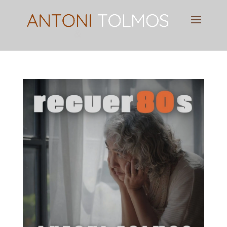
Pianist
&
Speaker